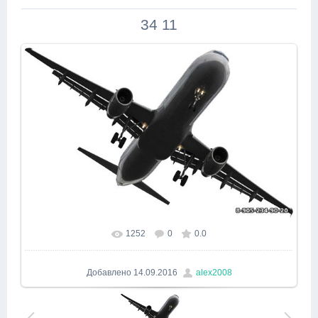
34 11
1252
0
0.0
В реальном размере
557x354
/ 146.0Kb
Добавлено
14.09.2016
alex2008