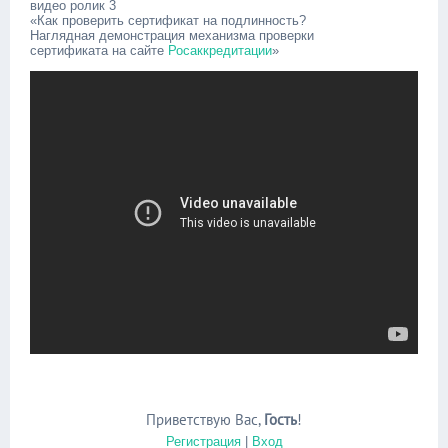
видео ролик 3
«Как проверить сертификат на подлинность?
Наглядная демонстрация механизма проверки
сертификата на сайте
Росаккредитации
»
Приветствую Вас
,
Гость
!
Регистрация
|
Вход