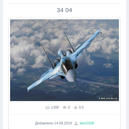
34 04
1306
0
0.0
В реальном размере
640x480
/ 342.1Kb
Добавлено
14.09.2016
alex2008