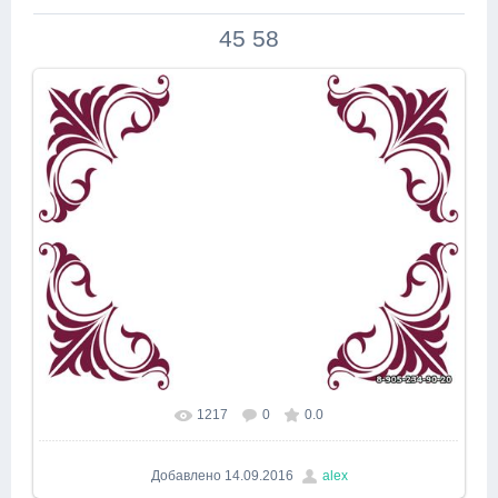
45 58
1217
0
0.0
В реальном размере
603x453
/ 257.0Kb
Добавлено
14.09.2016
alex