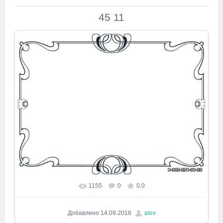
45 11
1155
0
0.0
В реальном размере
595x446
/ 157.9Kb
Добавлено
14.09.2016
alex