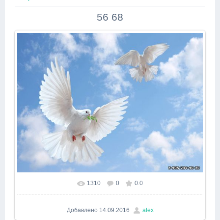
56 68
1310
0
0.0
В реальном размере
640x480
/ 268.2Kb
Добавлено
14.09.2016
alex