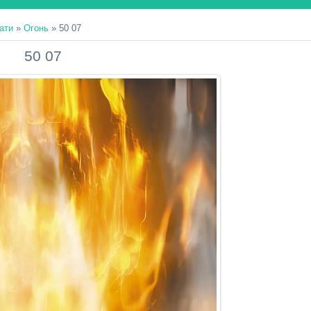
ати
»
Огонь
» 50 07
50 07