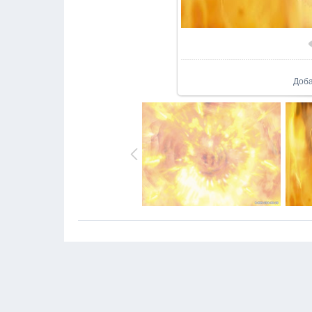
В реа
Доб