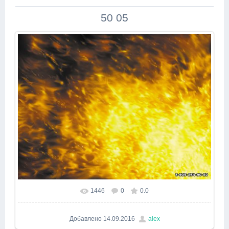
50 05
1446
0
0.0
В реальном размере
640x480
/ 311.4Kb
Добавлено
14.09.2016
alex