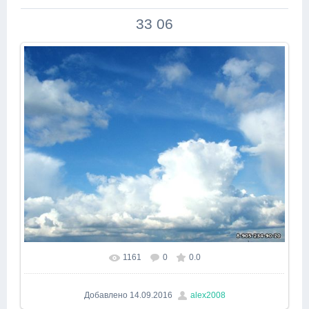
33 06
1161
0
0.0
В реальном размере
640x480
/ 342.3Kb
Добавлено
14.09.2016
alex2008