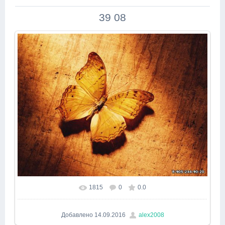
39 08
1815
0
0.0
В реальном размере
640x480
/ 455.0Kb
Добавлено
14.09.2016
alex2008