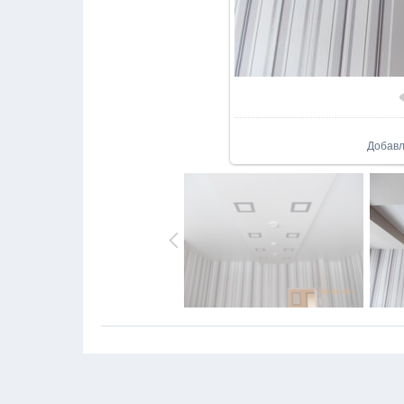
В реал
Добав