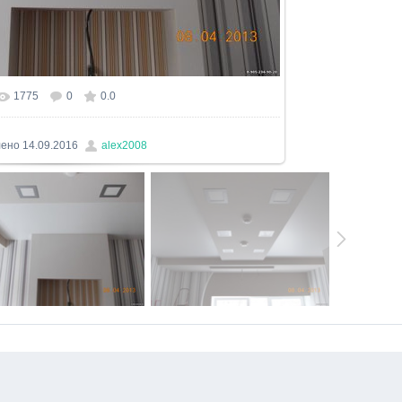
1775
0
0.0
ьном размере
1600x1200
/ 4661.9Kb
лено
14.09.2016
alex2008