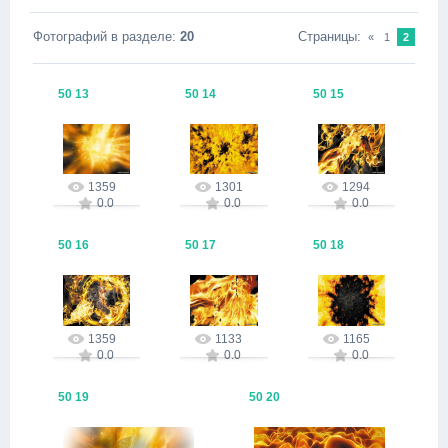
Фотографий в разделе
:
20
Страницы
:
«
1
2
50 13
50 14
50 15
14.09.2016
14.09.2016
14.09.2016
alex
alex
alex
1359
1301
1294
0.0
0.0
0.0
50 16
50 17
50 18
14.09.2016
14.09.2016
14.09.2016
alex
alex
alex
1359
1133
1165
0.0
0.0
0.0
50 19
50 20