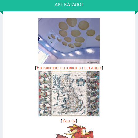
АРТ КАТАЛОГ
[
Натяжные потолки в гостиных
]
[
Карты
]