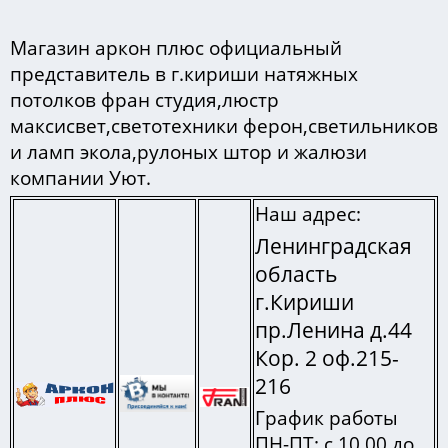
Магазин аркон плюс официальный
представитель в г.кириши натяжных
потолков фран студия,люстр
максисвет,светотехники ферон,светильников
и ламп экола,рулоных штор и жалюзи
компании Уют.
Наш адрес:
Ленинградская
область
г.Кириши
пр.Ленина д.44
Кор. 2 оф.215-
216
График работы
ПН-ПТ: с 10.00 до