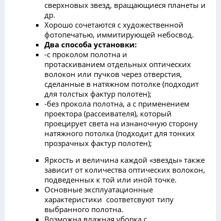
сверхновых звезд, вращающиеся планеты и
др.
Хорошо сочетаются с художественной
фотопечатью, иммитирующей небосвод.
Два способа установки:
-с проколом полотна и
протаскиванием отдельных оптических
волокон или пучков через отверстия,
сделанные в натяжном потолке (подходит
для толстых фактур полотен);
-без прокола полотна, а с применением
проектора (рассеивателя), который
проецирует света на изнаночную сторону
натяжного потолка (подходит для тонких
прозрачных фактур полотен);
Яркость и величина каждой «звезды» также
зависит от количества оптических волокон,
подведенных к той или иной точке.
Основные эксплуатационные
характеристики соответсвуют типу
выбранного полотна.
Возможна влажная уборка с