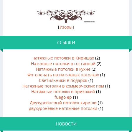
[
Узоры
]
ССЫЛКИ
натяжные потолки в Киришах
(2)
Натяжные потолки в гостинной
(2)
Натяжные потолки в кухне
(2)
Фотопечать на натяжных потолках
(1)
Светильники в подарок
(1)
Натяжные потолки в коммерческих пом
(1)
Натяжные потолки в прихожей
(1)
fuego ep
(1)
Двухуровневый потолок кириши
(1)
двухуроневые натяжные потолки
(1)
НОВОСТИ