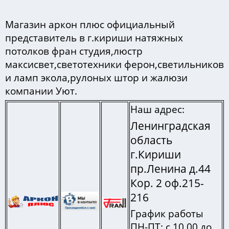
Магазин аркон плюс официальный
представитель в г.кириши натяжных
потолков фран студия,люстр
максисвет,светотехники ферон,светильников
и ламп экола,рулоных штор и жалюзи
компании Уют.
Наш адрес:
Ленинградская
область
г.Кириши
пр.Ленина д.44
Кор. 2 оф.215-
216
График работы
ПН-ПТ: с 10.00 до