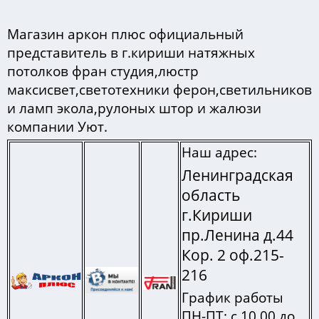
Магазин аркон плюс официальный
представитель в г.кириши натяжных
потолков фран студия,люстр
максисвет,светотехники ферон,светильников
и ламп экола,рулоных штор и жалюзи
компании Уют.
Наш адрес:
Ленинградская
область
г.Кириши
пр.Ленина д.44
Кор. 2 оф.215-
216
График работы
ПН-ПТ: с 10.00 до